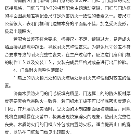
济南防火门门扇和门框自身的形位公差、门框与门边框的钢筋
搭接规格、门框与门边框的相互配合主题活动空隙、门框与门边框
的平面图高矮差等配合尺寸是危害防火一致性的要素之一。若尺寸
公差很大，表明门框和门边框本身的平面度不佳，加之受火变形，
极易出现蹿火。
若配合公差不符合要求，搭接尺寸不足、缝隙过大，易造成火
焰直接从缝隙中蹿出，导致耐火完整性丧失。为避免尺寸公差不符
合要求导致的耐火完整性丧失，在生产过程中，应注意门扇和门框
的制作工艺以及安装工艺，安装完成后严格对成品进行出厂检验。
4、门扇耐火完整性薄弱处
门扇上的防火锁具处和防火玻璃处是耐火完整性相对较差的位
置。
济南木质防火门的门芯板填充质量、门边框上的的防火板材厚
度等要素会危害防火一致性。若门细木工板不可以彻底密实度添充
门框，在开展防火实验时，受火面的木制控制面板被烧毁后，间隙
处将立即曝露在火苗中，极易出现烧穿蹿火的现象，使耐火完整性
丧失。木质防火门的门框应外包或内置防火板，适当提高止口的宽
度，以防在门框和门扇见出现蹿火。