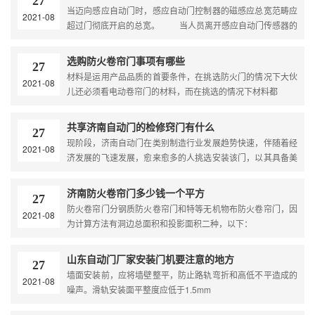
27
当迈向感应自动门时，感应自动门控制器的磁感应总宽范畴应
2021-08
超过门彻底开启的总宽。 当人员离开感应自动门传感器的
感应区域时，延时1-10秒(时间长度可由感应
选购防火卷帘门事项有哪些
27
材料是运用产品品质的首要条件，在挑选防火门的情况下大伙
2021-08
儿还必须看电动卷帘门的材料，而在挑选的情况下材料都
共享济南自动门的检修窍门有什么
27
现阶段，济南自动门在类别制造行业发展趋势快速，伴随着经
2021-08
济发展的飞速发展，愈来愈多的人挑选安装该门，以其具备美
观大方
济南防火卷帘门多少钱一个平方
27
防火卷帘门分钢质防火卷帘门和特等无机物布防火卷帘门，因
2021-08
为计算方法有洞边总面积和投影面积二种，以下：
山东自动门厂家安装门机要注意的地方
27
墙面安装前，应将墙壁整平，防止路轨弯折和高低不平造成的
2021-08
噪声。滑轨安装面平整度应低于1.5mm