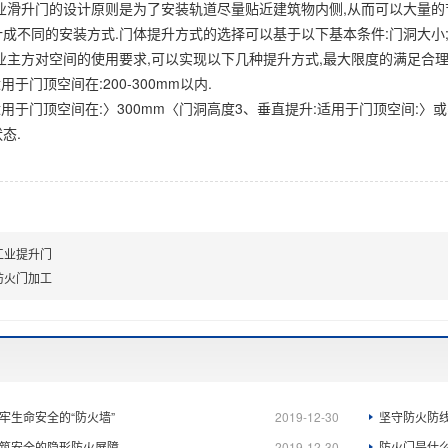
业滑升门的设计原则是为了安装轨道尽量贴近建筑物内侧,从而可以大量的
成不同的安装方式.门体提升方式的选择可以基于以下基本条件:门洞大小;
业主方对空间的使用要求,可以实现以下几种提升方式,最大限度的满足合理
用于门顶空间在:200-300mm以内.
适用于门顶空间在:〉300mm〈门洞高度3、垂直提升:适用于门顶空间:〉
态.
工业提升门
防火门加工
牢生命安全的“防火墙”
2019-12-30
坚守防火防
筑安全的隐形防火屏障
2019-12-30
防火门是什