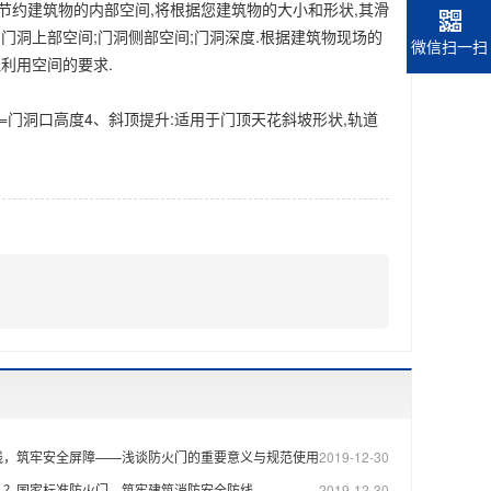
节约建筑物的内部空间,将根据您建筑物的大小和形状,其滑
门洞上部空间;门洞侧部空间;门洞深度.根据建筑物现场的
微信扫一扫
利用空间的要求.
或=门洞口高度4、斜顶提升:适用于门顶天花斜坡形状,轨道
线，筑牢安全屏障——浅谈防火门的重要意义与规范使用
2019-12-30
么？国家标准防火门，筑牢建筑消防安全防线
2019-12-30